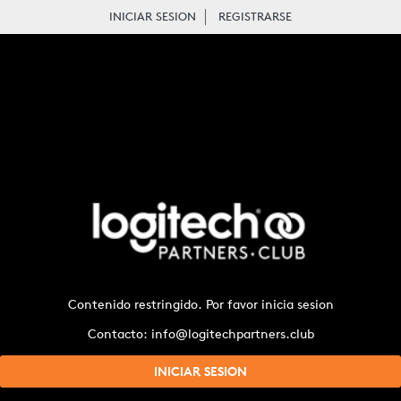
INICIAR SESION
REGISTRARSE
CENA PARA 2 PERSONAS – GUAYAQUIL
Contenido restringido. Por favor inicia sesion
Contacto: info@logitechpartners.club
INICIAR SESION