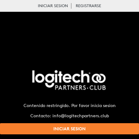
INICIAR SESION
REGISTRARSE
CENA PARA 2 PERSONAS – LIMA
Contenido restringido. Por favor inicia sesion
Contacto: info@logitechpartners.club
INICIAR SESION